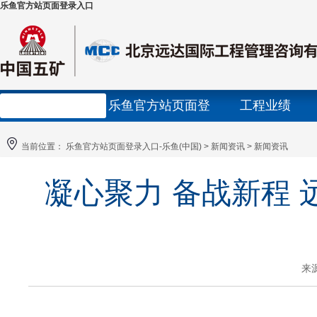
乐鱼官方站页面登录入口
乐鱼官方站页面登
乐鱼官方站页面登
工程业绩
乐鱼官方站页面登
录入口-乐鱼(中国)
录入口-乐鱼(中国)
当前位置：
乐鱼官方站页面登录入口-乐鱼(中国)
>
新闻资讯
>
新闻资讯
录入口-乐鱼(中
国)banner
凝心聚力 备战新程
来