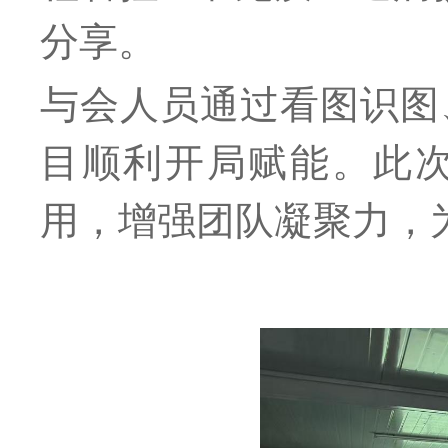
分享。
与会人员通过看图识图
目顺利开局赋能。此
用，增强团队凝聚力，