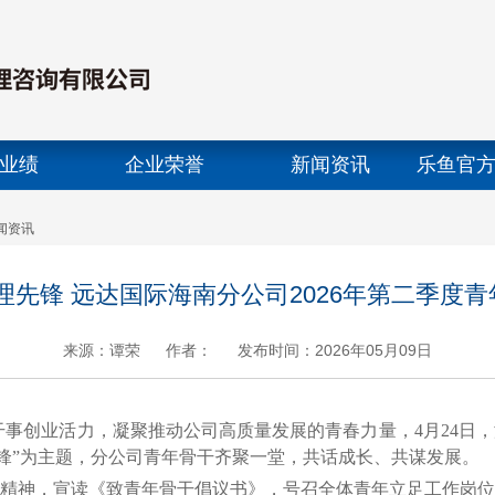
业绩
企业荣誉
新闻资讯
乐鱼官
录
闻资讯
理先锋 远达国际海南分公司2026年第二季度
来源：谭荣
作者：
发布时间：2026年05月09日
+
.
-
干事创业活力，凝聚推动公司高质量发展的青春力量，
4月24日
先锋”为主题，分公司青年骨干齐聚一堂，共话成长、共谋发展。
精神，宣读《致青年骨干倡议书》，号召全体青年立足工作岗位