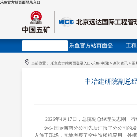
乐鱼官方站页面登录入口
乐鱼官方站页面登
乐鱼官方站页面登
工程
乐鱼官方站页面登
录入口-乐鱼(中国)
录入口-乐鱼(中国)
当前位置：
乐鱼官方站页面登录入口-乐鱼(中国)
>
新闻资讯
>
图
录入口-乐鱼(中
国)banner
中冶建研院副总
2026年
4
月
17日，总院副总经理吴志
刚一行
远达国际海南分公司先后汇报了分公司的发
入施工现场，实地考察了空中造楼机应用、外框