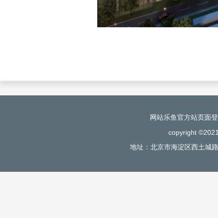
网站乐鱼官方站页面登录
copyright 
地址：北京市海淀区西土城路